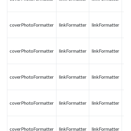
科
課
coverPhotoFormatter
linkFormatter
linkFormatter
教
科
課
coverPhotoFormatter
linkFormatter
linkFormatter
教
科
課
coverPhotoFormatter
linkFormatter
linkFormatter
教
科
課
coverPhotoFormatter
linkFormatter
linkFormatter
教
科
課
coverPhotoFormatter
linkFormatter
linkFormatter
教