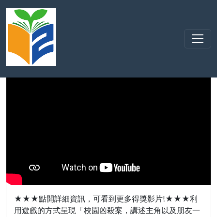
活動影音
:::
110學年度基隆市立高
中校際聯盟微電影製作競賽得獎影片:
佳作-中山高中-我的青春記事之童童的
奇妙冒險 - YouTube
★★★點開詳細資訊，可看到更多得獎影片!★★★利
用遊戲的方式呈現「校園凶殺案，講述主角以及朋友一